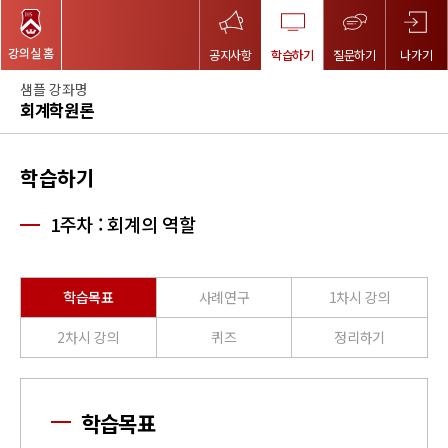
강의실 홈
공지사항
학습하기
질문하기
나가기
샘플 강좌명
회계학원론
학습하기
1주차 : 회계의 역할
학습목표
사례연구
1차시 강의
2차시 강의
퀴즈
정리하기
학습목표